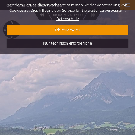
Mit dem Besuch dieser Webseite stimmen Sie der Verwendung von
OD Trails Oberndorf in Tirol
Cookies zu. Dies hilft uns den Service für Sie weiter zu verbessern.
Jumpline
x
SP Bikestadl
x
Kleines Schaf
x
06.08.2026
15:00
Bikeshop & Reperatur Service
Datenschutz
Ich stimme zu
Nur technisch erforderliche
Frisch gebaut, flowig wie nie und mit massig
Airtime wartet die neue Jumpline!